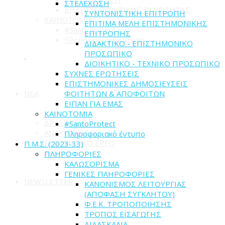
ΣΤΕΛΕΧΩΣΗ
ΔΗΛΩΣΗ ΠΟΛΙΤΙΚΗΣ ΠΟΙΟΤΗΤΑΣ
ΣΥΝΤΟΝΙΣΤΙΚΗ ΕΠΙΤΡΟΠΗ
ΚΑΙΝΟΤΟΜΙΑ
ΕΠΙΤΙΜΑ ΜΕΛΗ ΕΠΙΣΤΗΜΟΝΙΚΗΣ
#SantoProtect
ΕΠΙΤΡΟΠΗΣ
Πληροφοριακό έντυπο
ΔΙΔΑΚΤΙΚΟ - ΕΠΙΣΤΗΜΟΝΙΚΟ
ΠΡΟΣΩΠΙΚΟ
ΔΙΟΙΚΗΤΙΚΟ - ΤΕΧΝΙΚΟ ΠΡΟΣΩΠΙΚΟ
ΣΥΧΝΕΣ ΕΡΩΤΗΣΕΙΣ
ΕΠΙΣΤΗΜΟΝΙΚΕΣ ΔΗΜΟΣΙΕΥΣΕΙΣ
ΦΟΙΤΗΤΩΝ & ΑΠΟΦΟΙΤΩΝ
ΝΕΑ
ΕΙΠΑΝ ΓΙΑ ΕΜΑΣ
ΚΑΙΝΟΤΟΜΙΑ
ΔΡΑΣΤΗΡΙΟΤΗΤΕΣ
#SantoProtect
ΑΝΑΚΟΙΝΩΣΕΙΣ
Πληροφοριακό έντυπο
ΕΡΕΥΝΗΤΙΚΟ ΕΡΓΟ
Π.Μ.Σ. (2023-33)
ΑΡΧΕΙΟ
ΠΛΗΡΟΦΟΡΙΕΣ
ΚΑΛΩΣΟΡΙΣΜΑ
ΓΕΝΙΚΕΣ ΠΛΗΡΟΦΟΡΙΕΣ
NEWSLETTER
ΚΑΝΟΝΙΣΜΟΣ ΛΕΙΤΟΥΡΓΙΑΣ
(ΑΠΟΦΑΣΗ ΣΥΓΚΛΗΤΟΥ)
Φ.Ε.Κ. ΤΡΟΠΟΠΟΙΗΣΗΣ
ΤΡΟΠΟΣ ΕΙΣΑΓΩΓΗΣ
ΔΙΔΑΣΚΑΛΙΑ