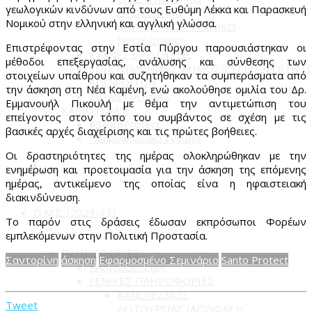
γεωλογικών κινδύνων από τους Ευθύμη Λέκκα και Παρασκευή
ΠΡΟΣΩΠΙΚΟ
Νομικού στην ελληνική και αγγλική γλώσσα.
ΔΙΟΙΚΗΤΙΚΟ - ΤΕΧΝΙΚΟ
ΠΡΟΣΩΠΙΚΟ
Επιστρέφοντας στην Εστία Πύργου παρουσιάστηκαν οι
ΣΥΧΝΕΣ ΕΡΩΤΗΣΕΙΣ
μέθοδοι επεξεργασίας, ανάλυσης και σύνθεσης των
ΕΠΙΣΤΗΜΟΝΙΚΕΣ ΔΗΜΟΣΙΕΥΣΕΙΣ ΦΟΙΤΗΤ
στοιχείων υπαίθρου και συζητήθηκαν τα συμπεράσματα από
ΑΠΟΦΟΙΤΩΝ
την άσκηση στη Νέα Καμένη, ενώ ακολούθησε ομιλία του Δρ.
ΕΙΠΑΝ ΓΙΑ ΕΜΑΣ
Εμμανουήλ Πικουλή με θέμα την αντιμετώπιση του
ΚΑΙΝΟΤΟΜΙΑ
επείγοντος στον τόπο του συμβάντος σε σχέση με τις
#SantoProtect
βασικές αρχές διαχείρισης και τις πρώτες βοήθειες.
Πληροφοριακό έντυπο
Οι δραστηριότητες της ημέρας ολοκληρώθηκαν με την
ενημέρωση και προετοιμασία για την άσκηση της επόμενης
ημέρας, αντικείμενο της οποίας είνα η ηφαιστειακή
διακινδύνευση.
Π.Μ.Σ. (2023-33)
Το παρόν στις δράσεις έδωσαν εκπρόσωποι Φορέων
εμπλεκόμενων στην Πολιτική Προστασία.
ΠΛΗΡΟΦΟΡΙΕΣ
Σαντορίνη
άσκηση
Εφαρμοσμένο Σεμινάριο
Santo Protect
ΚΑΛΩΣΟΡΙΣΜΑ
ΓΕΝΙΚΕΣ ΠΛΗΡΟΦΟΡΙΕΣ
ΚΑΝΟΝΙΣΜΟΣ
Tweet
ΛΕΙΤΟΥΡΓΙΑΣ (ΑΠΟΦΑΣΗ