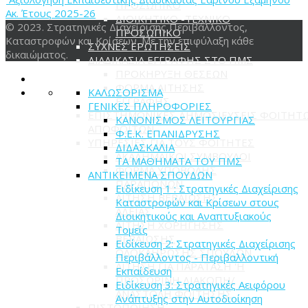
ΠΡΟΣΩΠΙΚΟ
Ακ. Έτους 2025-26
ΔΙΟΙΚΗΤΙΚΟ -ΤΕΧΝΙΚΟ
© 2023. Στρατηγικές Διαχείρισης Περιβάλλοντος,
ΠΡΟΣΩΠΙΚΟ
Καταστροφών και Κρίσεων. Με την επιφύλαξη κάθε
ΣΥΧΝΕΣ ΕΡΩΤΗΣΕΙΣ
δικαιώματος.
ΔΙΑΔΙΚΑΣΙΑ ΕΓΓΡΑΦΗΣ ΣΤΟ ΠΜΣ
ΠΡΟΚΗΡΥΞΗ ΘΕΣΕΩΝ
ΦΟΡΜΑ ΑΙΤΗΣΗΣ
ΚΑΛΩΣΟΡΙΣΜΑ
ΕΓΓΡΑΦΗΣ
ΓΕΝΙΚΕΣ ΠΛΗΡΟΦΟΡΙΕΣ
ΕΠΙΣΤΗΜΟΝΙΚΕΣ ΔΗΜΟΣΙΕΥΣΕΙΣ ΦΟΙΤΗΤ
ΚΑΝΟΝΙΣΜΟΣ ΛΕΙΤΟΥΡΓΙΑΣ
ΑΠΟΦΟΙΤΩΝ
Φ.Ε.Κ. ΕΠΑΝΙΔΡΥΣΗΣ
ΥΠΗΡΕΣΙΕΣ ΓΙΑ ΤΟΥΣ ΦΟΙΤΗΤΕΣ
ΔΙΔΑΣΚΑΛΙΑ
ΑΚΑΔΗΜΑΪΚΟΙ ΣΥΜΒΟΥΛΟΙ
ΤΑ ΜΑΘΗΜΑΤΑ ΤΟΥ ΠΜΣ
ΦΟΡΜΑ ΥΠΟΒΟΛΗΣ
ΑΝΤΙΚΕΙΜΕΝΑ ΣΠΟΥΔΩΝ
ΠΑΡΑΠΟΝΩΝ
Ειδίκευση 1 : Στρατηγικές Διαχείρισης
ΑΙΤΗΣΗ ΒΕΒΑΙΩΣΗΣ
Καταστροφών και Κρίσεων στους
ΑΔΕΙΑΣ
Διοικητικούς και Αναπτυξιακούς
ΑΙΤΗΣΗ ΧΟΡΗΓΗΣΗΣ
Τομείς
ΒΕΒΑΙΩΣΗΣ
Ειδίκευση 2: Στρατηγικές Διαχείρισης
ΟΛΟΚΛΗΡΩΣΗΣ ΣΠΟΥΔΩΝ
Περιβάλλοντος - Περιβαλλοντική
ΑΙΤΗΣΗ ΓΙΑ ΠΑΡΑΤΑΣΗ 'Η
Εκπαίδευση
ΠΡΟΣΩΡΙΝΗ ΔΙΑΚΟΠΗ/
Ειδίκευση 3: Στρατηγικές Αειφόρου
ΑΝΑΣΤΟΛΗ ΦΟΙΤΗΣΗΣ
Ανάπτυξης στην Αυτοδιοίκηση
ΠΙΣΤΟΠΟΙΗΣΗ