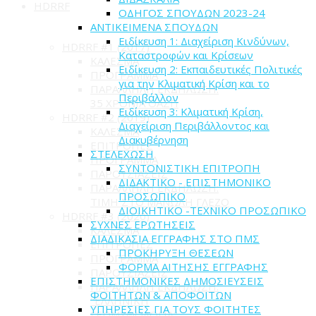
HDRRF
ΟΔΗΓΟΣ ΣΠΟΥΔΩΝ 2023-24
ΑΝΤΙΚΕΙΜΕΝΑ ΣΠΟΥΔΩΝ
Ειδίκευση 1: Διαχείριση Κινδύνων,
HDRRF #1 (2017)
Καταστροφών και Κρίσεων
ΚΑΛΕΣΜΑ
Ειδίκευση 2: Εκπαιδευτικές Πολιτικές
ΠΡΟΓΡΑΜΜΑ
για την Κλιματική Κρίση και το
ΠΑΡΑΛΛΗΛΗ ΕΚΔΗΛΩΣΗ:
Περιβάλλον
35 ΧΡΟΝΙΑ ΟΑΣΠ
Ειδίκευση 3: Κλιματική Κρίση,
HDRRF #2 (2019)
Διαχείριση Περιβάλλοντος και
ΚΑΛΕΣΜΑ
Διακυβέρνηση
ΕΠΙΤΡΟΠΕΣ
ΣΤΕΛΕΧΩΣΗ
ΠΡΟΓΡΑΜΜΑ
ΣΥΝΤΟΝΙΣΤΙΚΗ ΕΠΙΤΡΟΠΗ
ΠΑΡΟΥΣΙΑΣΕΙΣ
ΔΙΔΑΚΤΙΚΟ - ΕΠΙΣΤΗΜΟΝΙΚΟ
ΠΑΡΑΛΛΗΛΗ ΕΚΔΗΛΩΣΗ:
ΠΡΟΣΩΠΙΚΟ
ΤΙΜΗ ΣΤΟ ΜΑΝΩΛΗ ΓΛΕΖΟ
ΔΙΟΙΚΗΤΙΚΟ -ΤΕΧΝΙΚΟ ΠΡΟΣΩΠΙΚΟ
HDRRF #3 (2020)
ΣΥΧΝΕΣ ΕΡΩΤΗΣΕΙΣ
ΚΑΛΕΣΜΑ
ΔΙΑΔΙΚΑΣΙΑ ΕΓΓΡΑΦΗΣ ΣΤΟ ΠΜΣ
ΕΠΙΤΡΟΠΕΣ
ΠΡΟΚΗΡΥΞΗ ΘΕΣΕΩΝ
ΠΡΟΓΡΑΜΜΑ
ΦΟΡΜΑ ΑΙΤΗΣΗΣ ΕΓΓΡΑΦΗΣ
ΠΑΡΟΥΣΙΑΣΕΙΣ
ΕΠΙΣΤΗΜΟΝΙΚΕΣ ΔΗΜΟΣΙΕΥΣΕΙΣ
ΠΑΡΑΛΛΗΛΗ ΕΚΔΗΛΩΣΗ:
ΦΟΙΤΗΤΩΝ & ΑΠΟΦΟΙΤΩΝ
"ΕΛΛΗΝΙΚΗ
ΥΠΗΡΕΣΙΕΣ ΓΙΑ ΤΟΥΣ ΦΟΙΤΗΤΕΣ
ΓΕΩΜΥΘΟΛΟΓΙΑ"