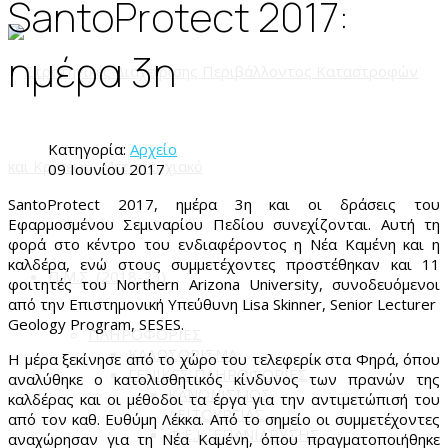
SantoProtect 2017:
ημέρα 3η
Κατηγορία:
Αρχείο
09 Ιουνίου 2017
SantoProtect 2017, ημέρα 3η και οι δράσεις του
Εφαρμοσμένου Σεμιναρίου Πεδίου συνεχίζονται. Αυτή τη
φορά στο κέντρο του ενδιαφέροντος η Νέα Καμένη και η
καλδέρα, ενώ στους συμμετέχοντες προστέθηκαν και 11
Π.Μ.Σ. (2018-23)
φοιτητές του Northern Arizona University, συνοδευόμενοι
από την Επιστημονική Υπεύθυνη Lisa Skinner, Senior Lecturer
Geology Program, SESES.
ΠΛΗΡΟΦΟΡΙΕΣ
ΚΑΛΩΣΟΡΙΣΜΑ
Η μέρα ξεκίνησε από το χώρο του τελεφερίκ στα Φηρά, όπου
ΓΕΝΙΚΕΣ ΠΛΗΡΟΦΟΡΙΕΣ
αναλύθηκε ο κατολισθητικός κίνδυνος των πρανών της
ΚΑΝΟΝΙΣΜΟΣ
καλδέρας και οι μέθοδοι τα έργα για την αντιμετώπισή του
ΛΕΙΤΟΥΡΓΙΑΣ
από τον καθ. Ευθύμη Λέκκα. Από το σημείο οι συμμετέχοντες
Φ.Ε.Κ. ΕΠΑΝΙΔΡΥΣΗΣ
αναχώρησαν για τη Νέα Καμένη, όπου πραγματοποιήθηκε