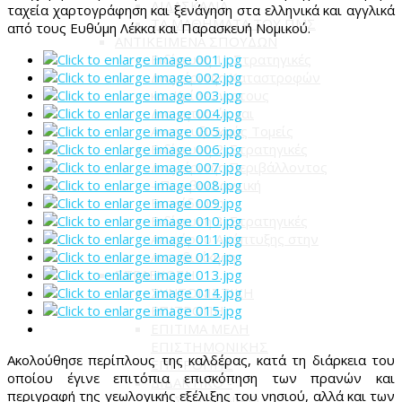
ΔΙΔΑΣΚΑΛΙΑ
ταχεία χαρτογράφηση και ξενάγηση στα ελληνικά και αγγλικά
ΤΑ ΜΑΘΗΜΑΤΑ ΤΟΥ ΠΜΣ
από τους Ευθύμη Λέκκα και Παρασκευή Νομικού.
ΑΝΤΙΚΕΙΜΕΝΑ ΣΠΟΥΔΩΝ
Ειδίκευση 1 : Στρατηγικές
Διαχείρισης Καταστροφών
και Κρίσεων στους
Διοικητικούς και
Αναπτυξιακούς Τομείς
Ειδίκευση 2: Στρατηγικές
Διαχείρισης Περιβάλλοντος
- Περιβαλλοντική
Εκπαίδευση
Ειδίκευση 3: Στρατηγικές
Αειφόρου Ανάπτυξης στην
Αυτοδιοίκηση
ΣΤΕΛΕΧΩΣΗ
ΣΥΝΤΟΝΙΣΤΙΚΗ
ΕΠΙΤΡΟΠΗ
ΕΠΙΤΙΜΑ ΜΕΛΗ
ΕΠΙΣΤΗΜΟΝΙΚΗΣ
Ακολούθησε περίπλους της καλδέρας, κατά τη διάρκεια του
ΕΠΙΤΡΟΠΗΣ
οποίου έγινε επιτόπια επισκόπηση των πρανών και
ΔΙΔΑΚΤΙΚΟ -
περιγραφή της γεωλογικής εξέλιξης του νησιού, αλλά και των
ΕΠΙΣΤΗΜΟΝΙΚΟ