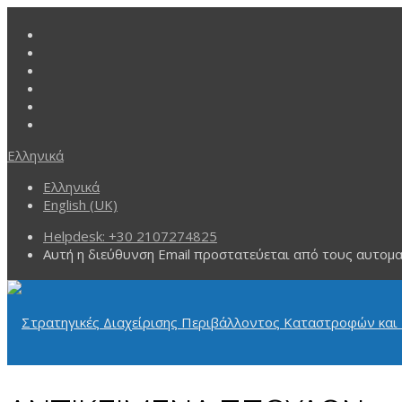
Ελληνικά
Ελληνικά
English (UK)
Helpdesk: +30 2107274825
Αυτή η διεύθυνση Email προστατεύεται από τους αυτομα