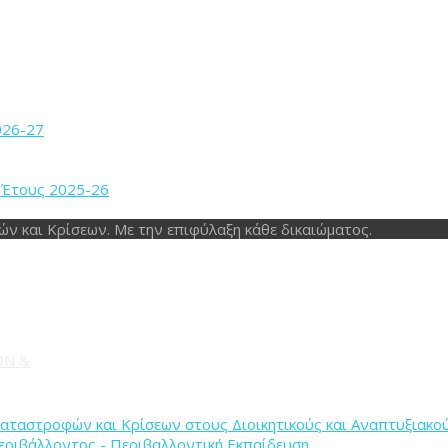
026-27
. Έτους 2025-26
ός
90
αποστολή
84
εκδήλωση
78
Εφαρμοσμένο Σεμινάριο
51
άσ
ν και Κρίσεων. Με την επιφύλαξη κάθε δικαιώματος.
ΩΝ &
 Καταστροφών και Κρίσεων στους Διοικητικούς και Αναπτυξιακο
Περιβάλλοντος - Περιβαλλοντική Εκπαίδευση