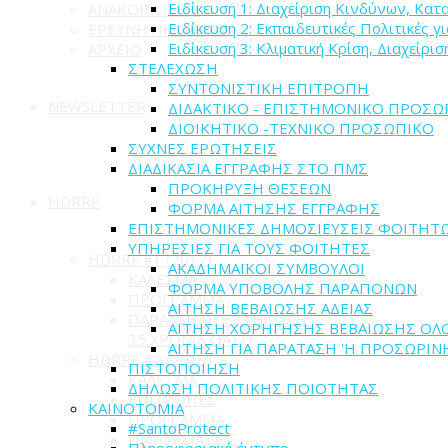
Ειδίκευση 1: Διαχείριση Κινδύνων, Κα
ΑΝΑΚΟΙΝΩΣΕΙΣ
Ειδίκευση 2: Εκπαιδευτικές Πολιτικές γ
ΕΡΕΥΝΗΤΙΚΟ ΕΡΓΟ
Ειδίκευση 3: Κλιματική Κρίση, Διαχείρ
ΑΡΧΕΙΟ
ΣΤΕΛΕΧΩΣΗ
ΣΥΝΤΟΝΙΣΤΙΚΗ ΕΠΙΤΡΟΠΗ
NEWSLETTER
ΔΙΔΑΚΤΙΚΟ - ΕΠΙΣΤΗΜΟΝΙΚΟ ΠΡΟΣΩ
ΔΙΟΙΚΗΤΙΚΟ -ΤΕΧΝΙΚΟ ΠΡΟΣΩΠΙΚΟ
ΣΥΧΝΕΣ ΕΡΩΤΗΣΕΙΣ
ΔΙΑΔΙΚΑΣΙΑ ΕΓΓΡΑΦΗΣ ΣΤΟ ΠΜΣ
ΠΡΟΚΗΡΥΞΗ ΘΕΣΕΩΝ
HDRRF
ΦΟΡΜΑ ΑΙΤΗΣΗΣ ΕΓΓΡΑΦΗΣ
ΕΠΙΣΤΗΜΟΝΙΚΕΣ ΔΗΜΟΣΙΕΥΣΕΙΣ ΦΟΙΤΗΤ
ΥΠΗΡΕΣΙΕΣ ΓΙΑ ΤΟΥΣ ΦΟΙΤΗΤΕΣ
HDRRF #1 (2017)
ΑΚΑΔΗΜΑΪΚΟΙ ΣΥΜΒΟΥΛΟΙ
ΚΑΛΕΣΜΑ
ΦΟΡΜΑ ΥΠΟΒΟΛΗΣ ΠΑΡΑΠΟΝΩΝ
ΠΡΟΓΡΑΜΜΑ
ΑΙΤΗΣΗ ΒΕΒΑΙΩΣΗΣ ΑΔΕΙΑΣ
ΠΑΡΑΛΛΗΛΗ ΕΚΔΗΛΩΣΗ:
ΑΙΤΗΣΗ ΧΟΡΗΓΗΣΗΣ ΒΕΒΑΙΩΣΗΣ Ο
35 ΧΡΟΝΙΑ ΟΑΣΠ
ΑΙΤΗΣΗ ΓΙΑ ΠΑΡΑΤΑΣΗ 'Η ΠΡΟΣΩΡΙ
HDRRF #2 (2019)
ΠΙΣΤΟΠΟΙΗΣΗ
ΚΑΛΕΣΜΑ
ΔΗΛΩΣΗ ΠΟΛΙΤΙΚΗΣ ΠΟΙΟΤΗΤΑΣ
ΕΠΙΤΡΟΠΕΣ
ΚΑΙΝΟΤΟΜΙΑ
ΠΡΟΓΡΑΜΜΑ
#SantoProtect
ΠΑΡΟΥΣΙΑΣΕΙΣ
Πληροφοριακό έντυπο