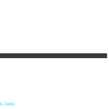
κηση
49
Ο.Α.Σ.Π.
38
Santo Protect
37
research
37
ύς Τομείς