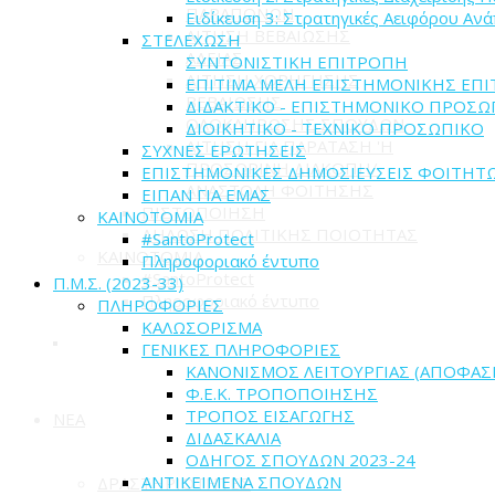
ΠΑΡΑΠΟΝΩΝ
Ειδίκευση 3: Στρατηγικές Αειφόρου Αν
ΑΙΤΗΣΗ ΒΕΒΑΙΩΣΗΣ
ΣΤΕΛΕΧΩΣΗ
ΑΔΕΙΑΣ
ΣΥΝΤΟΝΙΣΤΙΚΗ ΕΠΙΤΡΟΠΗ
ΑΙΤΗΣΗ ΧΟΡΗΓΗΣΗΣ
ΕΠΙΤΙΜΑ ΜΕΛΗ ΕΠΙΣΤΗΜΟΝΙΚΗΣ ΕΠ
ΒΕΒΑΙΩΣΗΣ
ΔΙΔΑΚΤΙΚΟ - ΕΠΙΣΤΗΜΟΝΙΚΟ ΠΡΟΣΩ
ΟΛΟΚΛΗΡΩΣΗΣ ΣΠΟΥΔΩΝ
ΔΙΟΙΚΗΤΙΚΟ - ΤΕΧΝΙΚΟ ΠΡΟΣΩΠΙΚΟ
ΑΙΤΗΣΗ ΓΙΑ ΠΑΡΑΤΑΣΗ 'Η
ΣΥΧΝΕΣ ΕΡΩΤΗΣΕΙΣ
ΠΡΟΣΩΡΙΝΗ ΔΙΑΚΟΠΗ/
ΕΠΙΣΤΗΜΟΝΙΚΕΣ ΔΗΜΟΣΙΕΥΣΕΙΣ ΦΟΙΤΗΤ
ΑΝΑΣΤΟΛΗ ΦΟΙΤΗΣΗΣ
ΕΙΠΑΝ ΓΙΑ ΕΜΑΣ
ΠΙΣΤΟΠΟΙΗΣΗ
ΚΑΙΝΟΤΟΜΙΑ
ΔΗΛΩΣΗ ΠΟΛΙΤΙΚΗΣ ΠΟΙΟΤΗΤΑΣ
#SantoProtect
ΚΑΙΝΟΤΟΜΙΑ
Πληροφοριακό έντυπο
#SantoProtect
Π.Μ.Σ. (2023-33)
Πληροφοριακό έντυπο
ΠΛΗΡΟΦΟΡΙΕΣ
ΚΑΛΩΣΟΡΙΣΜΑ
ΓΕΝΙΚΕΣ ΠΛΗΡΟΦΟΡΙΕΣ
ΚΑΝΟΝΙΣΜΟΣ ΛΕΙΤΟΥΡΓΙΑΣ (ΑΠΟΦΑΣ
Φ.Ε.Κ. ΤΡΟΠΟΠΟΙΗΣΗΣ
ΤΡΟΠΟΣ ΕΙΣΑΓΩΓΗΣ
ΝΕΑ
ΔΙΔΑΣΚΑΛΙΑ
ΟΔΗΓΟΣ ΣΠΟΥΔΩΝ 2023-24
ΑΝΤΙΚΕΙΜΕΝΑ ΣΠΟΥΔΩΝ
ΔΡΑΣΤΗΡΙΟΤΗΤΕΣ