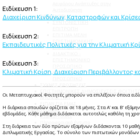
Αειφόρου Ανάπτυξης στην
Ειδίκευση 1:
Αυτοδιοίκηση
ΣΤΕΛΕΧΩΣΗ
Διαχείριση Κινδύνων, Καταστροφών και Κρίσε
ΣΥΝΤΟΝΙΣΤΙΚΗ
ΕΠΙΤΡΟΠΗ
ΕΠΙΤΙΜΑ ΜΕΛΗ
Ειδίκευση 2:
ΕΠΙΣΤΗΜΟΝΙΚΗΣ
Εκπαιδευτικές Πολιτικές για την Κλιματική Κρ
ΕΠΙΤΡΟΠΗΣ
ΔΙΔΑΚΤΙΚΟ -
ΕΠΙΣΤΗΜΟΝΙΚΟ
Ειδίκευση 3:
ΠΡΟΣΩΠΙΚΟ
Κλιματική Κρίση, Διαχείριση Περιβάλλοντος κ
ΔΙΟΙΚΗΤΙΚΟ - ΤΕΧΝΙΚΟ
ΠΡΟΣΩΠΙΚΟ
ΣΥΧΝΕΣ ΕΡΩΤΗΣΕΙΣ
ΕΠΙΣΤΗΜΟΝΙΚΕΣ ΔΗΜΟΣΙΕΥΣΕΙΣ ΦΟΙΤΗΤ
Οι Μεταπτυχιακοί Φοιτητές μπορούν να επιλέξουν όποια ειδ
ΑΠΟΦΟΙΤΩΝ
ΕΙΠΑΝ ΓΙΑ ΕΜΑΣ
Η διάρκεια σπουδών ορίζεται σε 18 μήνες. Στα Α’ και Β’ εξάμ
ΚΑΙΝΟΤΟΜΙΑ
εβδομάδες. Κάθε μάθημα διδάσκεται αυτοτελώς καθόλη τη χρονι
#SantoProtect
Πληροφοριακό έντυπο
Στη διάρκεια των δύο πρώτων εξαμήνων διδάσκονται 10 μαθήμα
Διπλωματικής Εργασίας. Το σύνολο των πιστωτικών μονάδων (