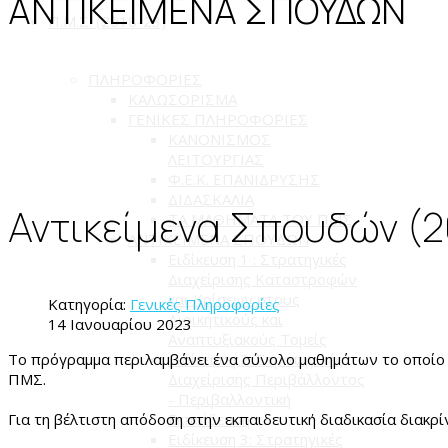
ΑΝΤΙΚΕΙΜΕΝΑ ΣΠΟΥΔΩΝ
Π.Μ.Σ. (2018-23)
ΠΛΗΡΟΦΟΡΙΕΣ
ΚΑΛΩΣΟΡΙΣΜΑ
ΓΕΝΙΚΕΣ ΠΛΗΡΟΦΟΡΙΕΣ
ΚΑΝΟΝΙΣΜΟΣ
ΛΕΙΤΟΥΡΓΙΑΣ
Φ.Ε.Κ. ΕΠΑΝΙΔΡΥΣΗΣ
ΔΙΔΑΣΚΑΛΙΑ
Αντικείμενα Σπουδών (
ΤΑ ΜΑΘΗΜΑΤΑ ΤΟΥ ΠΜΣ
ΑΝΤΙΚΕΙΜΕΝΑ ΣΠΟΥΔΩΝ
Ειδίκευση 1 : Στρατηγικές
Διαχείρισης Καταστροφών
και Κρίσεων στους
Κατηγορία:
Γενικές Πληροφορίες
Διοικητικούς και
14 Ιανουαρίου 2023
Αναπτυξιακούς Τομείς
Το πρόγραμμα περιλαμβάνει ένα σύνολο μαθημάτων το οποίο
Ειδίκευση 2: Στρατηγικές
ΠΜΣ.
Διαχείρισης Περιβάλλοντος
- Περιβαλλοντική
Για τη βέλτιστη απόδοση στην εκπαιδευτική διαδικασία διακρί
Εκπαίδευση
Ειδίκευση 3: Στρατηγικές