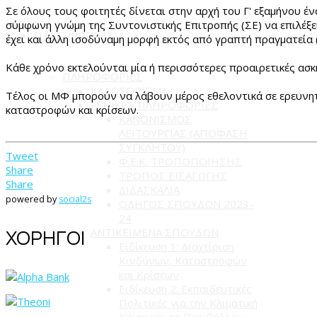
Σε όλους τους φοιτητές δίνεται στην αρχή του Γ' εξαμήνου έ
σύμφωνη γνώμη της Συντονιστικής Επιτροπής (ΣΕ) να επιλέξει
Π.Μ.Σ. (2023-33)
έχει και άλλη ισοδύναμη μορφή εκτός από γραπτή πραγματεία (π
Κάθε χρόνο εκτελούνται μία ή περισσότερες προαιρετικές ασκ
ΠΛΗΡΟΦΟΡΙΕΣ
ΚΑΛΩΣΟΡΙΣΜΑ
Τέλος οι ΜΦ μπορούν να λάβουν μέρος εθελοντικά σε ερευνητ
ΓΕΝΙΚΕΣ ΠΛΗΡΟΦΟΡΙΕΣ
καταστροφών και κρίσεων.
ΚΑΝΟΝΙΣΜΟΣ
ΛΕΙΤΟΥΡΓΙΑΣ (ΑΠΟΦΑΣΗ
ΣΥΓΚΛΗΤΟΥ)
Tweet
Φ.Ε.Κ. ΤΡΟΠΟΠΟΙΗΣΗΣ
Share
ΤΡΟΠΟΣ ΕΙΣΑΓΩΓΗΣ
Share
ΔΙΔΑΣΚΑΛΙΑ
powered by
social2s
ΟΔΗΓΟΣ ΣΠΟΥΔΩΝ 2023-
24
ΧΟΡΗΓΟΙ
ΑΝΤΙΚΕΙΜΕΝΑ ΣΠΟΥΔΩΝ
Ειδίκευση 1: Διαχείριση
Κινδύνων, Καταστροφών
και Κρίσεων
Ειδίκευση 2: Εκπαιδευτικές
Πολιτικές για την Κλιματική