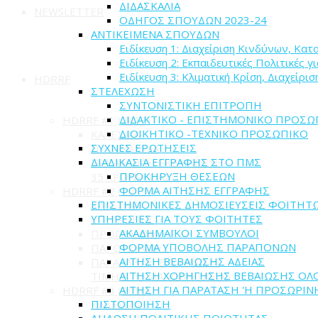
ΔΙΔΑΣΚΑΛΙΑ
NEWSLETTER
ΟΔΗΓΟΣ ΣΠΟΥΔΩΝ 2023-24
ΑΝΤΙΚΕΙΜΕΝΑ ΣΠΟΥΔΩΝ
Ειδίκευση 1: Διαχείριση Κινδύνων, Κα
Ειδίκευση 2: Εκπαιδευτικές Πολιτικές γ
Ειδίκευση 3: Κλιματική Κρίση, Διαχείρ
HDRRF
ΣΤΕΛΕΧΩΣΗ
ΣΥΝΤΟΝΙΣΤΙΚΗ ΕΠΙΤΡΟΠΗ
ΔΙΔΑΚΤΙΚΟ - ΕΠΙΣΤΗΜΟΝΙΚΟ ΠΡΟΣΩ
HDRRF #1 (2017)
ΔΙΟΙΚΗΤΙΚΟ -ΤΕΧΝΙΚΟ ΠΡΟΣΩΠΙΚΟ
ΚΑΛΕΣΜΑ
ΣΥΧΝΕΣ ΕΡΩΤΗΣΕΙΣ
ΠΡΟΓΡΑΜΜΑ
ΔΙΑΔΙΚΑΣΙΑ ΕΓΓΡΑΦΗΣ ΣΤΟ ΠΜΣ
ΠΑΡΑΛΛΗΛΗ ΕΚΔΗΛΩΣΗ:
ΠΡΟΚΗΡΥΞΗ ΘΕΣΕΩΝ
35 ΧΡΟΝΙΑ ΟΑΣΠ
ΦΟΡΜΑ ΑΙΤΗΣΗΣ ΕΓΓΡΑΦΗΣ
HDRRF #2 (2019)
ΕΠΙΣΤΗΜΟΝΙΚΕΣ ΔΗΜΟΣΙΕΥΣΕΙΣ ΦΟΙΤΗΤ
ΚΑΛΕΣΜΑ
ΥΠΗΡΕΣΙΕΣ ΓΙΑ ΤΟΥΣ ΦΟΙΤΗΤΕΣ
ΕΠΙΤΡΟΠΕΣ
ΑΚΑΔΗΜΑΪΚΟΙ ΣΥΜΒΟΥΛΟΙ
ΠΡΟΓΡΑΜΜΑ
ΦΟΡΜΑ ΥΠΟΒΟΛΗΣ ΠΑΡΑΠΟΝΩΝ
ΠΑΡΟΥΣΙΑΣΕΙΣ
ΑΙΤΗΣΗ ΒΕΒΑΙΩΣΗΣ ΑΔΕΙΑΣ
ΠΑΡΑΛΛΗΛΗ ΕΚΔΗΛΩΣΗ:
ΑΙΤΗΣΗ ΧΟΡΗΓΗΣΗΣ ΒΕΒΑΙΩΣΗΣ Ο
ΤΙΜΗ ΣΤΟ ΜΑΝΩΛΗ ΓΛΕΖΟ
ΑΙΤΗΣΗ ΓΙΑ ΠΑΡΑΤΑΣΗ 'Η ΠΡΟΣΩΡΙ
HDRRF #3 (2020)
ΠΙΣΤΟΠΟΙΗΣΗ
ΚΑΛΕΣΜΑ
ΔΗΛΩΣΗ ΠΟΛΙΤΙΚΗΣ ΠΟΙΟΤΗΤΑΣ