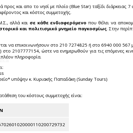
 προς και απο το νησί με πλοίο (Blue Star) ταξίδι διάρκειας 7
αφέροντος και κόστος συμμετοχής.
.Σ., αλλά και
σε κάθε ενδιαφερόμενο
που θέλει να αποκομί
ιστορικό και πολιτισμικό μνημείο παγκοσμίως
. Στην περί
αι να επικοινωνήσουν στο 210 7274825 ή στο 6940 000 567 με 
στο 2107777154, ώστε να ενημερωθούν για τις επόμενες κινήσ
πιπλέον πληροφορία.
ΩΝ &
ι:
ss
φείο* υπόψην κ. Κυριακής Παπαδάκη (Sunday Tours)
ατάθεση του κόστους συμμετοχής είναι:
AN
6702601020000110200729732