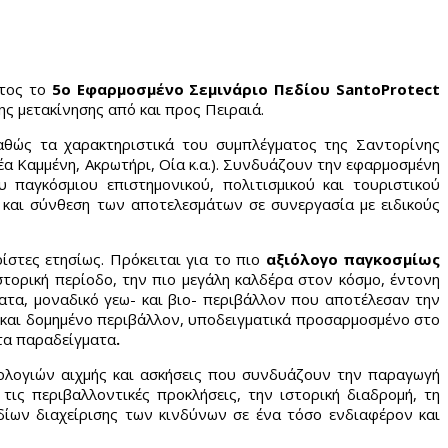
τος το
5ο
Εφαρμοσμένο Σεμινάριο Πεδίου SantoProtect
ς μετακίνησης από και προς Πειραιά.
καθώς τα χαρακτηριστικά του συμπλέγματος της Σαντορίνης
α Καμμένη, Ακρωτήρι, Οία κ.α.). Συνδυάζουν την εφαρμοσμένη
 παγκόσμιου επιστημονικού, πολιτισμικού και τουριστικού
η και σύνθεση των αποτελεσμάτων σε συνεργασία με ειδικούς
στες ετησίως. Πρόκειται για το πιο
αξιόλογο παγκοσμίως
ιστορική περίοδο, την πιο μεγάλη καλδέρα στον κόσμο, έντονη
ατα, μοναδικό γεω- και βιο- περιβάλλον που αποτέλεσαν την
η και δομημένο περιβάλλον, υποδειγματικά προσαρμοσμένο στο
τα παραδείγματα
.
νολογιών αιχμής και ασκήσεις που συνδυάζουν την παραγωγή
ις περιβαλλοντικές προκλήσεις, την ιστορική διαδρομή, τη
εδίων διαχείρισης των κινδύνων σε ένα τόσο ενδιαφέρον και