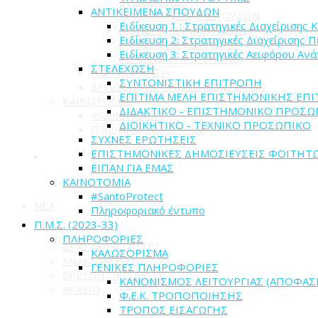
ΒΕΒΑΙΩΣΗΣ
ΑΝΤΙΚΕΙΜΕΝΑ ΣΠΟΥΔΩΝ
ΟΛΟΚΛΗΡΩΣΗΣ ΣΠΟΥΔΩΝ
Ειδίκευση 1 : Στρατηγικές Διαχείρισης
ΑΙΤΗΣΗ ΓΙΑ ΠΑΡΑΤΑΣΗ 'Η
Ειδίκευση 2: Στρατηγικές Διαχείρισης 
ΠΡΟΣΩΡΙΝΗ ΔΙΑΚΟΠΗ/
Ειδίκευση 3: Στρατηγικές Αειφόρου Αν
ΑΝΑΣΤΟΛΗ ΦΟΙΤΗΣΗΣ
ΣΤΕΛΕΧΩΣΗ
ΠΙΣΤΟΠΟΙΗΣΗ
ΣΥΝΤΟΝΙΣΤΙΚΗ ΕΠΙΤΡΟΠΗ
ΔΗΛΩΣΗ ΠΟΛΙΤΙΚΗΣ ΠΟΙΟΤΗΤΑΣ
ΕΠΙΤΙΜΑ ΜΕΛΗ ΕΠΙΣΤΗΜΟΝΙΚΗΣ ΕΠ
ΚΑΙΝΟΤΟΜΙΑ
ΔΙΔΑΚΤΙΚΟ - ΕΠΙΣΤΗΜΟΝΙΚΟ ΠΡΟΣΩ
#SantoProtect
ΔΙΟΙΚΗΤΙΚΟ - ΤΕΧΝΙΚΟ ΠΡΟΣΩΠΙΚΟ
Πληροφοριακό έντυπο
ΣΥΧΝΕΣ ΕΡΩΤΗΣΕΙΣ
ΕΠΙΣΤΗΜΟΝΙΚΕΣ ΔΗΜΟΣΙΕΥΣΕΙΣ ΦΟΙΤΗΤ
ΕΙΠΑΝ ΓΙΑ ΕΜΑΣ
ΚΑΙΝΟΤΟΜΙΑ
#SantoProtect
ΝΕΑ
Πληροφοριακό έντυπο
Π.Μ.Σ. (2023-33)
ΠΛΗΡΟΦΟΡΙΕΣ
ΔΡΑΣΤΗΡΙΟΤΗΤΕΣ
ΚΑΛΩΣΟΡΙΣΜΑ
ΑΝΑΚΟΙΝΩΣΕΙΣ
ΓΕΝΙΚΕΣ ΠΛΗΡΟΦΟΡΙΕΣ
ΕΡΕΥΝΗΤΙΚΟ ΕΡΓΟ
ΚΑΝΟΝΙΣΜΟΣ ΛΕΙΤΟΥΡΓΙΑΣ (ΑΠΟΦΑΣ
ΑΡΧΕΙΟ
Φ.Ε.Κ. ΤΡΟΠΟΠΟΙΗΣΗΣ
ΤΡΟΠΟΣ ΕΙΣΑΓΩΓΗΣ