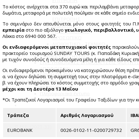
ΕΠΙΤΡΟΠΗ
Το κόστος ανέρχεται στα 370 ευρώ και περιλαμβάνει μεταφορά
ΕΠΙΤΙΜΑ ΜΕΛΗ
δωμάτια, μεταφορά με πολυτελή πούλμαν σε κάθε σημείο ενδι
ΕΠΙΣΤΗΜΟΝΙΚΗΣ
ΕΠΙΤΡΟΠΗΣ
Το σεμινάριο δεν απευθύνεται μόνο στους φοιτητές του Π.Μ
ΔΙΔΑΚΤΙΚΟ -
εμπειρία
στο πιο αξιόλογο
γεωλογικό, περιβαλλοντικό, 
ΕΠΙΣΤΗΜΟΝΙΚΟ
Λέκκα στο 6940 000 567.
ΠΡΟΣΩΠΙΚΟ
ΔΙΟΙΚΗΤΙΚΟ - ΤΕΧΝΙΚΟ
Οι ενδιαφερόμενοι μεταπτυχιακοί φοιτητές
παρακαλούντ
ΠΡΟΣΩΠΙΚΟ
πρακτορείο τουρισμού SUNDAY TOURS (κ. Παπαδάκη Κυριακή) 
ΣΥΧΝΕΣ ΕΡΩΤΗΣΕΙΣ
με τυχόν συνοδούς ή συνοδευόμενα μέλη ή για κάθε είδους ε
ΕΠΙΣΤΗΜΟΝΙΚΕΣ ΔΗΜΟΣΙΕΥΣΕΙΣ ΦΟΙΤΗΤ
ΑΠΟΦΟΙΤΩΝ
Οι ενδιαφερόμενοι προκειμένου να κατοχυρώσουν θέση πρέπε
ΕΙΠΑΝ ΓΙΑ ΕΜΑΣ
α. να έχουν δηλώσει τη συμμετοχή τους στην πλατφόρμα e-cla
ΚΑΙΝΟΤΟΜΙΑ
β. να έχουν πληρώσει το κόστος συμμετοχής στο αρμόδιο γρα
#SantoProtect
μέχρι και τη Δευτέρα 13 Μαΐου
Πληροφοριακό έντυπο
*Οι Τραπεζικοί Λογαριασμοί του Γραφείου Ταξιδίων για την κ
Τράπεζα
Αριθμός Λογαριασμού
IB
Π.Μ.Σ. (2023-33)
EUROBANK
0026-0102-11-0200729732
GR