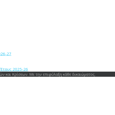
026-27
. Έτους 2025-26
ΩΝ &
ν και Κρίσεων. Με την επιφύλαξη κάθε δικαιώματος.