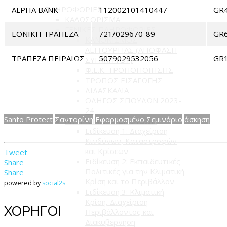
ΠΛΗΡΟΦΟΡΙΕΣ
ALPHA BANK
112002101410447
GR
ΚΑΛΩΣΟΡΙΣΜΑ
ΓΕΝΙΚΕΣ ΠΛΗΡΟΦΟΡΙΕΣ
ΕΘΝΙΚΗ ΤΡΑΠΕΖΑ
721/029670-89
GR
ΚΑΝΟΝΙΣΜΟΣ
ΛΕΙΤΟΥΡΓΙΑΣ (ΑΠΟΦΑΣΗ
ΤΡΑΠΕΖΑ ΠΕΙΡΑΙΩΣ
5079029532056
GR
ΣΥΓΚΛΗΤΟΥ)
Φ.Ε.Κ. ΤΡΟΠΟΠΟΙΗΣΗΣ
ΤΡΟΠΟΣ ΕΙΣΑΓΩΓΗΣ
ΔΙΔΑΣΚΑΛΙΑ
ΟΔΗΓΟΣ ΣΠΟΥΔΩΝ 2023-
24
Santo Protect
Σαντορίνη
Εφαρμοσμένο Σεμινάριο
άσκηση
ΑΝΤΙΚΕΙΜΕΝΑ ΣΠΟΥΔΩΝ
Ειδίκευση 1: Διαχείριση
Κινδύνων, Καταστροφών
και Κρίσεων
Tweet
Ειδίκευση 2: Εκπαιδευτικές
Share
Πολιτικές για την Κλιματική
Share
Κρίση και το Περιβάλλον
powered by
social2s
Ειδίκευση 3: Κλιματική
Κρίση, Διαχείριση
ΧΟΡΗΓΟΙ
Περιβάλλοντος και
Διακυβέρνηση