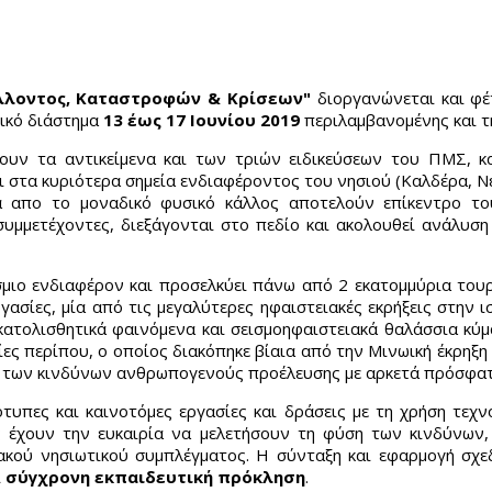
άλλοντος, Καταστροφών & Κρίσεων"
διοργανώνεται και φέ
ικό διάστημα
13 έως 17 Ιουνίου 2019
περιλαμβανομένης και τη
ουν τα αντικείμενα και των τριών ειδικεύσεων του ΠΜΣ, 
ι στα κυριότερα σημεία ενδιαφέροντος του νησιού (Καλδέρα, Νέ
 απο το μοναδικό φυσικό κάλλος αποτελούν επίκεντρο του
συμμετέχοντες, διεξάγονται στο πεδίο και ακολουθεί ανάλυσ
ιο ενδιαφέρον και προσελκύει πάνω από 2 εκατομμύρια τουρί
γασίες, μία από τις μεγαλύτερες ηφαιστειακές εκρήξεις στην 
 κατολισθητικά φαινόμενα και σεισμοηφαιστειακά θαλάσσια κύμ
ίες περίπου, ο οποίος διακόπηκε βίαια από την Μινωική έκρηξ
ση των κινδύνων ανθρωπογενούς προέλευσης με αρκετά πρόσφα
τυπες και καινοτόμες εργασίες και δράσεις με τη χρήση τεχ
ς έχουν την ευκαιρία να μελετήσουν τη φύση των κινδύνων, τ
ειακού νησιωτικού συμπλέγματος. Η σύνταξη και εφαρμογή σχ
ι
σύγχρονη εκπαιδευτική πρόκληση
.