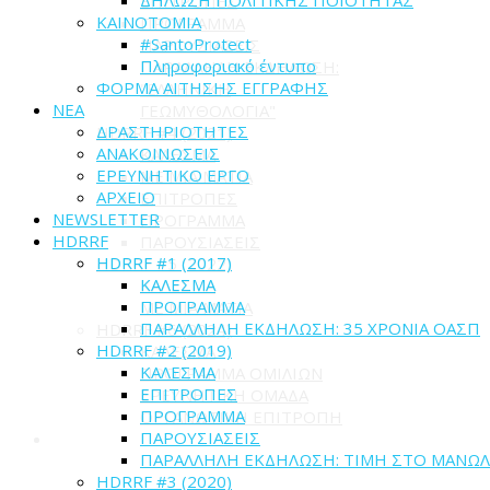
ΕΠΙΤΡΟΠΕΣ
ΚΑΙΝΟΤΟΜΙΑ
ΠΡΟΓΡΑΜΜΑ
#SantoProtect
ΠΑΡΟΥΣΙΑΣΕΙΣ
Πληροφοριακό έντυπο
ΠΑΡΑΛΛΗΛΗ ΕΚΔΗΛΩΣΗ:
ΦΟΡΜΑ ΑΙΤΗΣΗΣ ΕΓΓΡΑΦΗΣ
"ΕΛΛΗΝΙΚΗ
ΝΕΑ
ΓΕΩΜΥΘΟΛΟΓΙΑ"
ΔΡΑΣΤΗΡΙΟΤΗΤΕΣ
HDRRF #4 (2021)
ΑΝΑΚΟΙΝΩΣΕΙΣ
ΚΑΛΕΣΜΑ
ΕΡΕΥΝΗΤΙΚΟ ΕΡΓΟ
ME MIA MATIA
ΑΡΧΕΙΟ
ΕΠΙΤΡΟΠΕΣ
NEWSLETTER
ΠΡΟΓΡΑΜΜΑ
HDRRF
ΠΑΡΟΥΣΙΑΣΕΙΣ
HDRRF #1 (2017)
HDRRF #5 (2022)
ΚΑΛΕΣΜΑ
ΚΑΛΕΣΜΑ
ΠΡΟΓΡΑΜΜΑ
ME MIA MATIA
ΠΑΡΑΛΛΗΛΗ ΕΚΔΗΛΩΣΗ: 35 ΧΡΟΝΙΑ ΟΑΣΠ
HDRRF #6 (2024)
HDRRF #2 (2019)
ΚΑΛΕΣΜΑ
ΚΑΛΕΣΜΑ
ΠΡΟΓΡΑΜΜΑ ΟΜΙΛΙΩΝ
ΕΠΙΤΡΟΠΕΣ
ΕΡΕΥΝΗΤΙΚΗ ΟΜΑΔΑ
ΠΡΟΓΡΑΜΜΑ
ΟΡΓΑΝΩΤΙΚΗ ΕΠΙΤΡΟΠΗ
ΠΑΡΟΥΣΙΑΣΕΙΣ
ΠΑΡΑΛΛΗΛΗ ΕΚΔΗΛΩΣΗ: ΤΙΜΗ ΣΤΟ ΜΑΝΩΛ
HDRRF #3 (2020)