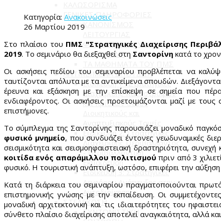
ΚΑΛΩΣΟΡΙΣΜΑ
ΓΕΝΙΚΕΣ ΠΛΗΡΟΦΟΡΙΕΣ
Κατηγορία:
Ανακοινώσεις
ΚΑΝΟΝΙΣΜΟΣ
26 Μαρτίου 2019
ΛΕΙΤΟΥΡΓΙΑΣ
Στο πλαίσιο του
ΠΜΣ "Στρατηγικές Διαχείρισης Περιβ
Φ.Ε.Κ. ΕΠΑΝΙΔΡΥΣΗΣ
2019
. Το σεμινάριο θα διεξαχθεί στη
ΔΙΔΑΣΚΑΛΙΑ
Σαντορίνη
κατά το χρον
ΤΑ ΜΑΘΗΜΑΤΑ ΤΟΥ ΠΜΣ
Οι ασκήσεις πεδίου του σεμιναρίου προβλέπεται να καλύψ
ΑΝΤΙΚΕΙΜΕΝΑ ΣΠΟΥΔΩΝ
ταυτίζονται απόλυτα με τα αντικείμενα σπουδών. Διεξάγοντα
Ειδίκευση 1 : Στρατηγικές
έρευνα και εξάσκηση με την επίσκεψη σε σημεία που πέρα
Διαχείρισης Καταστροφών
ενδιαφέροντος. Οι ασκήσεις προετοιμάζονται μαζί με τους 
και Κρίσεων στους
επιστήμονες.
Διοικητικούς και
Αναπτυξιακούς Τομείς
Το σύμπλεγμα της Σαντορίνης παρουσιάζει μοναδικό παγκόσμ
Ειδίκευση 2: Στρατηγικές
φυσικό μνημείο
, που συνδυάζει έντονες γεωδυναμικές διερ
Διαχείρισης Περιβάλλοντος
σεισμικότητα και σεισμοηφαιστειακή δραστηριότητα, συνεχή
- Περιβαλλοντική
κοιτίδα ενός απαράμιλλου πολιτισμού
πριν από 3 χιλιετ
Εκπαίδευση
φυσικό. Η τουριστική ανάπτυξη, ωστόσο, επιφέρει την αύξη
Ειδίκευση 3: Στρατηγικές
Αειφόρου Ανάπτυξης στην
Κατά τη διάρκεια του σεμιναρίου πραγματοποιούνται πρωτό
Αυτοδιοίκηση
επιστημονικής γνώσης με την εκπαίδευση. Οι συμμετέχοντε
ΣΤΕΛΕΧΩΣΗ
μοναδική αρχιτεκτονική και τις ιδιαιτερότητες του ηφαιστ
ΣΥΝΤΟΝΙΣΤΙΚΗ
σύνθετο πλαίσιο διαχείρισης αποτελεί αναγκαιότητα, αλλά κα