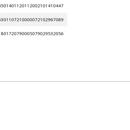
4501401120112002101410447
6301107210000072102967089
1801720790005079029532056